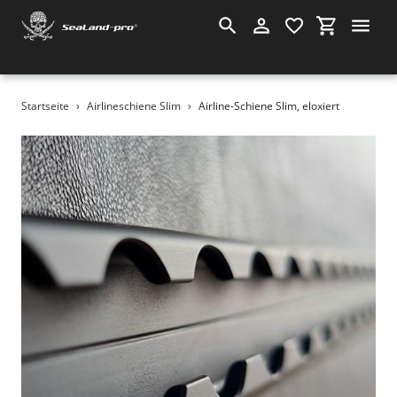
Suchen
Einloggen
Einkauf
Direkt
Startseite
›
Airlineschiene Slim
›
Airline-Schiene Slim, eloxiert
zum
Inhalt