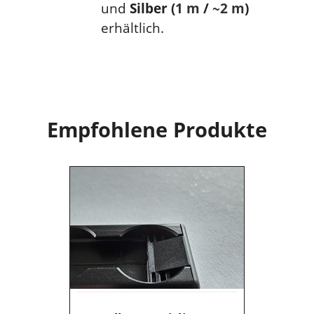
und
Silber (
1 m
/
~2 m
)
erhältlich.
Empfohlene Produkte
Endkappe
Airline-
Schiene
Slim
–
flach