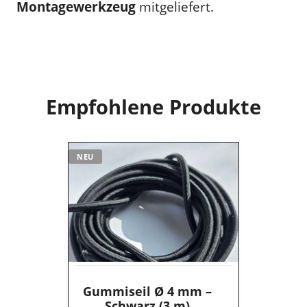
Montagewerkzeug
mitgeliefert.
Empfohlene Produkte
Gummiseil
NEU
Ø
4
mm
–
Schwarz
(3
m)
Gummiseil Ø 4 mm –
Schwarz (3 m)