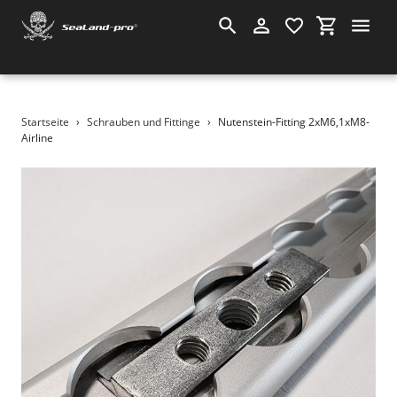
Suchen
Einloggen
Einkauf
Direkt
Startseite
›
Schrauben und Fittinge
›
Nutenstein-Fitting 2xM6,1xM8-
zum
Airline
Inhalt