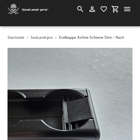
Suchen
Einloggen
Einkauf
Direkt
Startseite
›
SeaLand-pro
›
Endkappe Airline-Schiene Slim – flach
zum
Inhalt